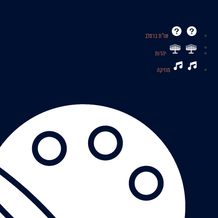
שו’’ת ברסלב
יהדות
מוזיקה