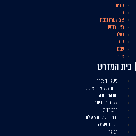
פורים
פסח
צום עשרה בטבת
ראש חודש
כסלו
טבת
שבט
אדר
בית המדרש​
כישלון והצלחה
חיבור לעצמי ובורא עולם
כוח המחשבה
עצבות ולב נשבר
התבודדות
רחמנות של בורא עולם
תשובה שלמה
תפילה