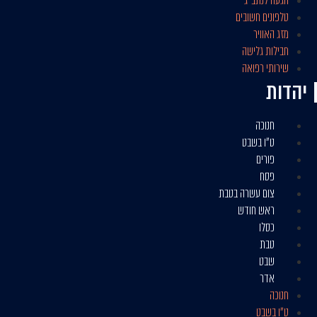
הגעה לנתב״ג
טלפונים חשובים
מזג האוויר
חבילות גלישה
שירותי רפואה
יהדות
חנוכה
ט״ו בשבט
פורים
פסח
צום עשרה בטבת
ראש חודש
כסלו
טבת
שבט
אדר
חנוכה
ט״ו בשבט