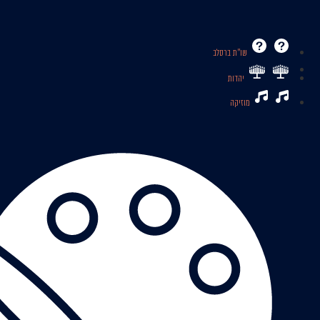
שו’’ת ברסלב
יהדות
מוזיקה