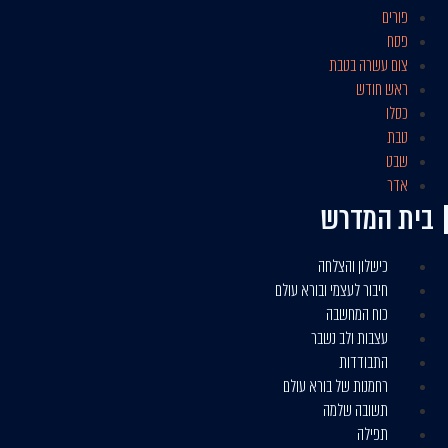
פורים
פסח
צום עשרה בטבת
ראש חודש
כסלו
טבת
שבט
אדר
בית המדרש​
כישלון והצלחה
חיבור לעצמי ובורא עולם
כוח המחשבה
עצבות ולב נשבר
התבודדות
רחמנות של בורא עולם
תשובה שלמה
תפילה