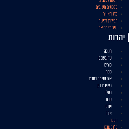
הגעה לנתב״ג
טלפונים חשובים
מזג האוויר
חבילות גלישה
שירותי רפואה
יהדות
חנוכה
ט״ו בשבט
פורים
פסח
צום עשרה בטבת
ראש חודש
כסלו
טבת
שבט
אדר
חנוכה
ט״ו בשבט