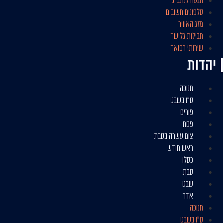
הגעה לנתב״ג
טלפונים חשובים
מזג האוויר
חבילות גלישה
שירותי רפואה
יהדות
חנוכה
ט״ו בשבט
פורים
פסח
צום עשרה בטבת
ראש חודש
כסלו
טבת
שבט
אדר
חנוכה
ט״ו בשבט