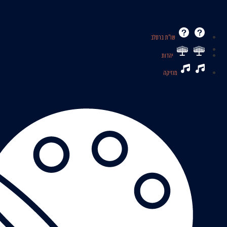
שו’’ת ברסלב
יהדות
מוזיקה