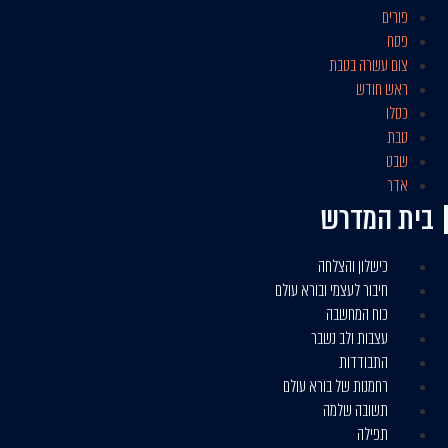
פורים
פסח
צום עשרה בטבת
ראש חודש
כסלו
טבת
שבט
אדר
בית המדרש​
כישלון והצלחה
חיבור לעצמי ובורא עולם
כוח המחשבה
עצבות ולב נשבר
התבודדות
רחמנות של בורא עולם
תשובה שלמה
תפילה