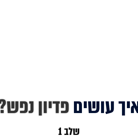
יך עושים
פדיון נפש?
שלב 1