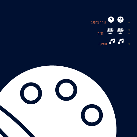
שו’’ת ברסלב
יהדות
מוזיקה